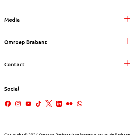
Media
Omroep Brabant
Contact
Social
Copyright
©
2026
Omroep Brabant: het laatste nieuws uit Brabant,