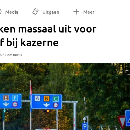
Media
Uitgaan
Meer
ken massaal uit voor
f bij kazerne
2025 om 08:13