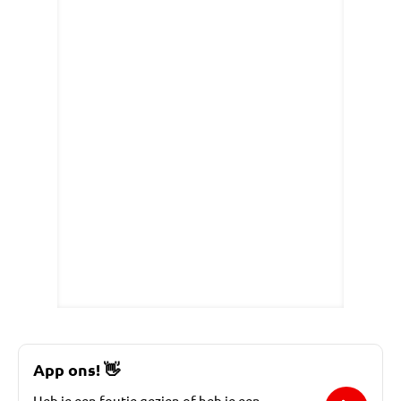
App ons!
👋
Heb je een foutje gezien of heb je een