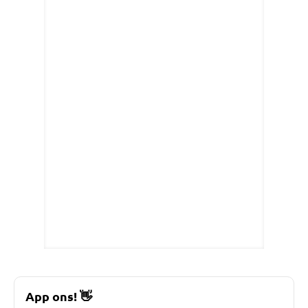
App ons!
👋