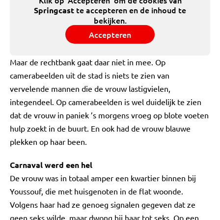
Klik op 'Accepteren' om de cookies van
te accepteren en de inhoud te
Springcast
bekijken.
Accepteren
Maar de rechtbank gaat daar niet in mee. Op
camerabeelden uit de stad is niets te zien van
vervelende mannen die de vrouw lastigvielen,
integendeel. Op camerabeelden is wel duidelijk te zien
dat de vrouw in paniek ’s morgens vroeg op blote voeten
hulp zoekt in de buurt. En ook had de vrouw blauwe
plekken op haar been.
Carnaval werd een hel
De vrouw was in totaal amper een kwartier binnen bij
Youssouf, die met huisgenoten in de flat woonde.
Volgens haar had ze genoeg signalen gegeven dat ze
geen seks wilde, maar dwong hij haar tot seks. Op een