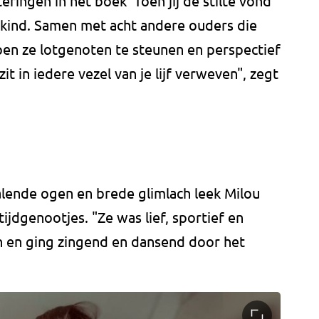
eringen in het boek 'Toen jij de stilte vond'
 kind. Samen met acht andere ouders die
pen ze lotgenoten te steunen en perspectief
zit in iedere vezel van je lijf verweven", zegt
alende ogen en brede glimlach leek Milou
tijdgenootjes. "Ze was lief, sportief en
n en ging zingend en dansend door het