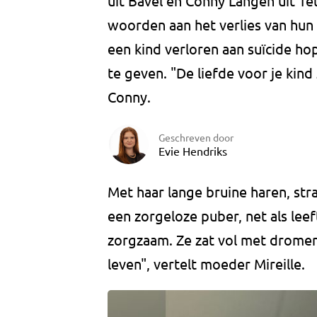
uit Bavel en Conny Langen uit Tet
woorden aan het verlies van hun
een kind verloren aan suïcide ho
te geven. "De liefde voor je kind 
Conny.
Geschreven door
Evie Hendriks
Met haar lange bruine haren, str
een zorgeloze puber, net als leef
zorgzaam. Ze zat vol met drome
leven", vertelt moeder Mireille.