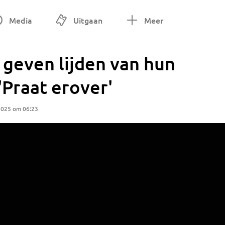
Media
Uitgaan
Meer
 geven lijden van hun
'Praat erover'
2025 om 06:23