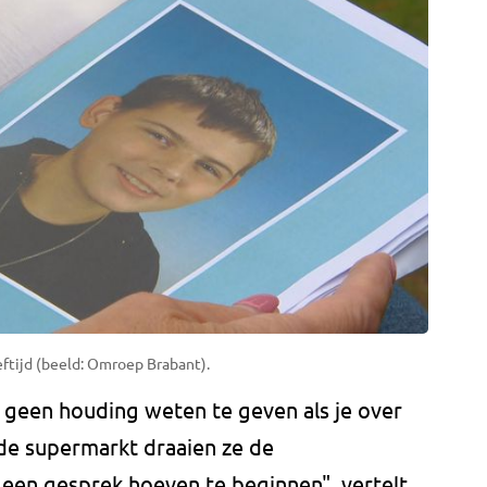
eftijd (beeld: Omroep Brabant).
h geen houding weten te geven als je over
n de supermarkt draaien ze de
een gesprek hoeven te beginnen", vertelt