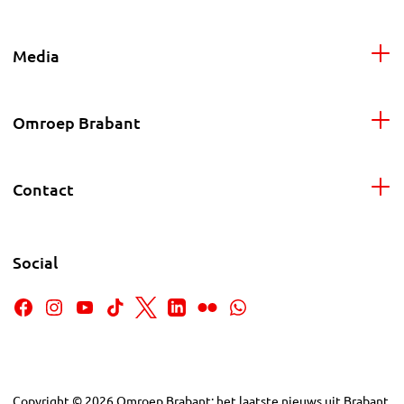
Media
Omroep Brabant
Contact
Social
Copyright
©
2026
Omroep Brabant: het laatste nieuws uit Brabant,