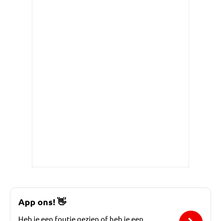
App ons!
👋
Heb je een foutje gezien of heb je een