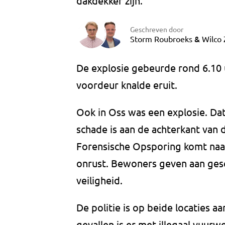
dakdekker zijn.
Geschreven door
&
Storm Roubroeks
Wilco
De explosie gebeurde rond 6.10 u
voordeur knalde eruit.
Ook in Oss was een explosie. Dat
schade is aan de achterkant van d
Forensische Opsporing komt naar 
onrust. Bewoners geven aan gesc
veiligheid.
De politie is op beide locaties 
gevallen is er met illegaal vuurw