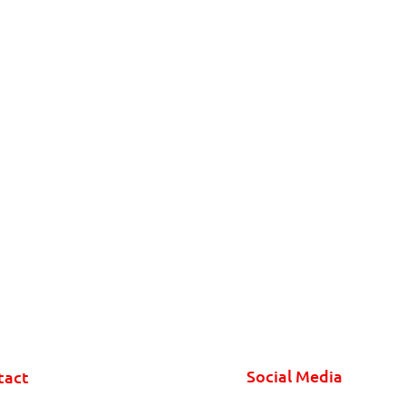
Social Media
tact