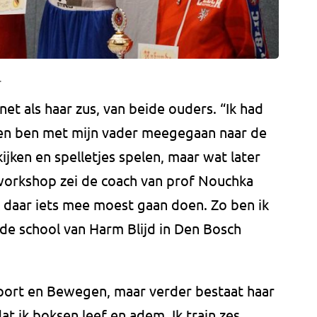
.
net als haar zus, van beide ouders. “Ik had
 en ben met mijn vader meegegaan naar de
kijken en spelletjes spelen, maar wat later
 workshop zei de coach van prof Nouchka
ik daar iets mee moest gaan doen. Zo ben ik
de school van Harm Blijd in Den Bosch
port en Bewegen, maar verder bestaat haar
at ik boksen leef en adem. Ik train zes