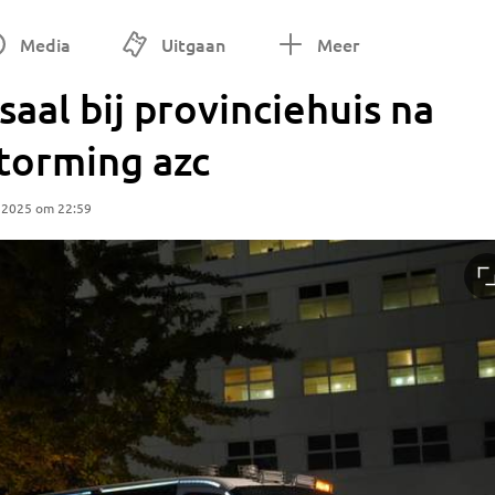
Media
Uitgaan
Meer
aal bij provinciehuis na
torming azc
 2025 om 22:59