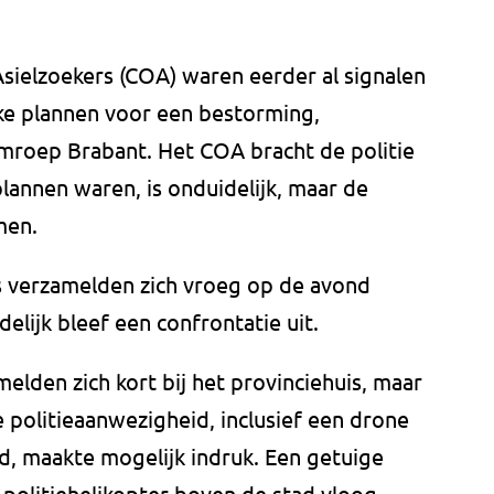
sielzoekers (COA) waren eerder al signalen
e plannen voor een bestorming,
mroep Brabant. Het COA bracht de politie
lannen waren, is onduidelijk, maar de
men.
s verzamelden zich vroeg op de avond
elijk bleef een confrontatie uit.
elden zich kort bij het provinciehuis, maar
 politieaanwezigheid, inclusief een drone
d, maakte mogelijk indruk. Een getuige
 politiehelikopter boven de stad vloog.