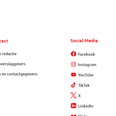
Social Media
tact
e redactie
Facebook
overslaggevers
Instagram
s en contactgegevens
YouTube
TikTok
X
LinkedIn