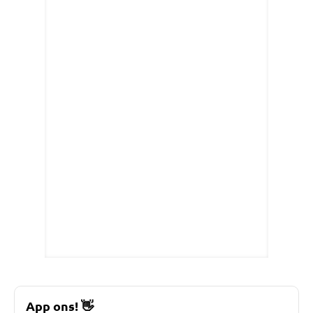
App ons!
👋