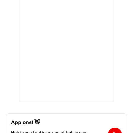
App ons!
👋
Heb je een foutje gezien of heb je een