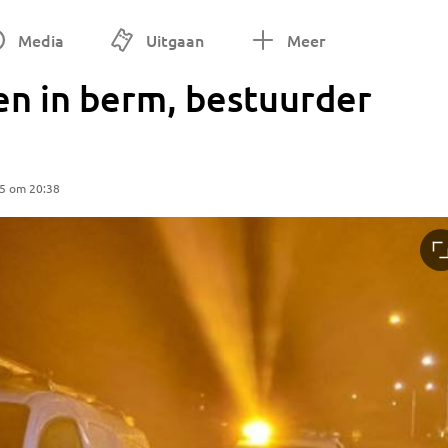
Media
Uitgaan
Meer
en in berm, bestuurder
25 om 20:38