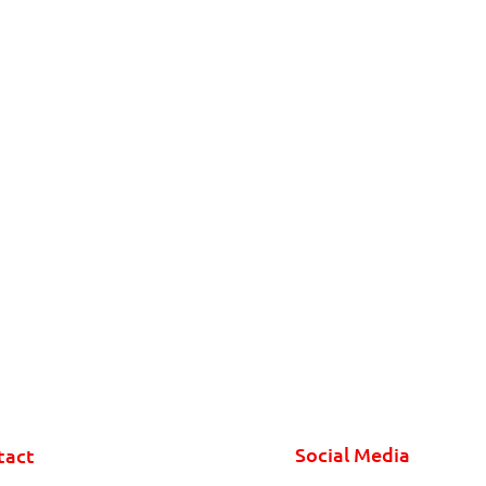
Social Media
tact