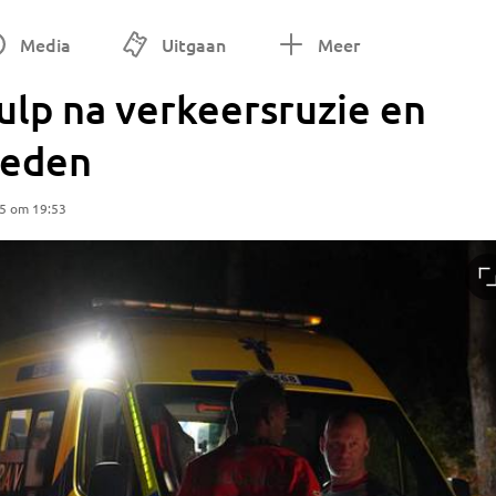
Media
Uitgaan
Meer
ulp na verkeersruzie en
reden
25 om 19:53