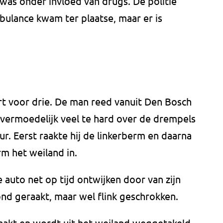
as onder invloed van drugs. De politie
ulance kwam ter plaatse, maar er is
t voor drie. De man reed vanuit Den Bosch
 vermoedelijk veel te hard over de drempels
r. Eerst raakte hij de linkerberm en daarna
m het weiland in.
 auto net op tijd ontwijken door van zijn
wond geraakt, maar wel flink geschrokken.
aakt en wordt uit het weiland weggetakeld.