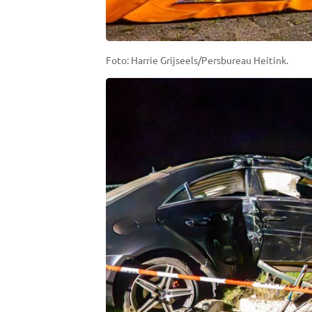
Foto: Harrie Grijseels/Persbureau Heitink.