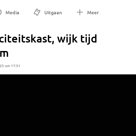
Media
Uitgaan
Meer
iteitskast, wijk tijd
om
025 om 17:51