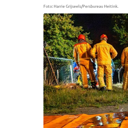
Foto: Harrie Grijseels/Persbureau Heitink.