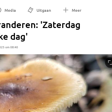
Media
Uitgaan
Meer
randeren: 'Zaterdag
ke dag'
025 om 08:40