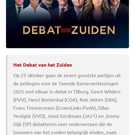
Het Debat van het Zuiden
Op 25 oktober gaan de zeven grootste partijen uit
de peilingen voor de Tweede Kamerverkiezingen
2025 met elkaar in debat in Tilburg. Geert Wilders
(PVV), Henri Bontenbal (CDA), Rob Jetten (D66),
Frans Timmermans (GroenLinks-PvdA), Dilan
Yesilgöz (VVD), Joost Eerdmans (JA21) en Jimmy
Dijk (SP) debatteren over onderwerpen die de
inwoners van het zuiden belangrijk vinden, zoals