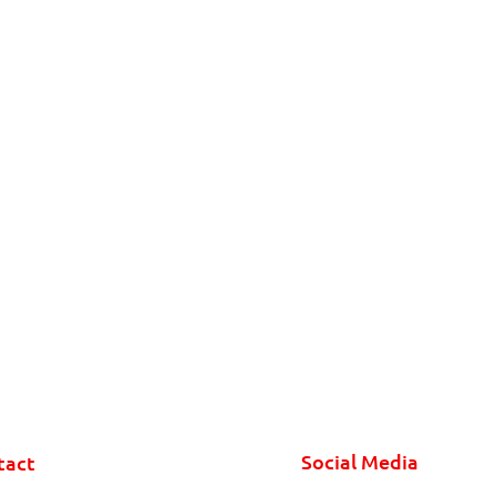
Social Media
tact