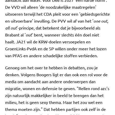
aandacht aan water. Voor D66 is 2027 'een harde norm'.
De VVD wil alleen 'de noodzakelijke maatregelen'
uitvoeren terwijl het CDA pleit voor een 'gebiedsgerichte
en uitvoerbare' invulling. De PVV wil af van het '
one out,
all out
'-principe, dat betekent dat je bijvoorbeeld als
Brabant al '
out
' bent, wanneer slechts één doel niet
haalt. JA21 wil de KRW-doelen versoepelen en
GroenLinks-PvdA en de SP willen onder meer het lozen
van PFAS en andere schadelijke stoffen verbieden.
Genoeg om het over te hebben in debatten, zou je
denken. Volgens Boogers ligt er dan ook een rol voor de
media om aandacht aan andere onderwerpen dan
migratie, wonen en defensie te geven. "Rellen rond azc's
zijn natuurlijk makkelijker in beeld te brengen dan het
milieu, het is geen sexy thema. Maar het zou wel een
thema moeten zijn." Dat hebben partijen ook zelf in de