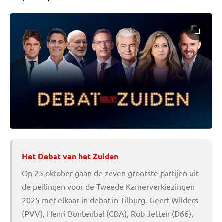
Het Debat van het Zuiden
Op 25 oktober gaan de zeven grootste partijen uit
de peilingen voor de Tweede Kamerverkiezingen
2025 met elkaar in debat in Tilburg. Geert Wilders
(PVV), Henri Bontenbal (CDA), Rob Jetten (D66),