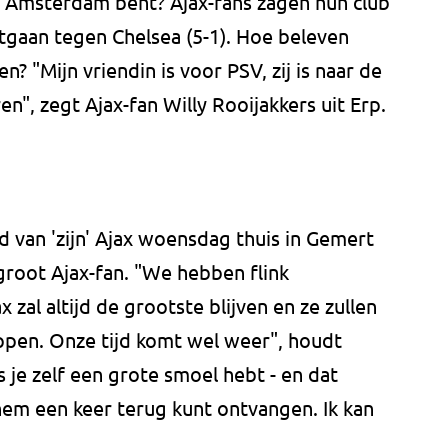
it Amsterdam bent? Ajax-fans zagen hun club
gaan tegen Chelsea (5-1). Hoe beleven
 "Mijn vriendin is voor PSV, zij is naar de
n", zegt Ajax-fan Willy Rooijakkers uit Erp.
 van 'zijn' Ajax woensdag thuis in Gemert
 groot Ajax-fan. "We hebben flink
x zal altijd de grootste blijven en ze zullen
oppen. Onze tijd komt wel weer", houdt
 je zelf een grote smoel hebt - en dat
hem een keer terug kunt ontvangen. Ik kan