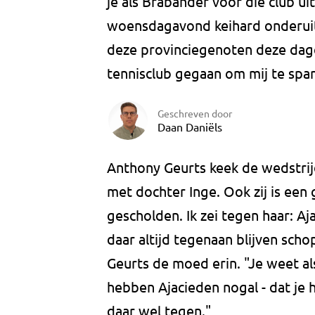
je als Brabander voor die club u
woensdagavond keihard onderuit
deze provinciegenoten deze dagen?
tennisclub gegaan om mij te spare
Geschreven door
Daan Daniëls
Anthony Geurts keek de wedstrijd
met dochter Inge. Ook zij is een
gescholden. Ik zei tegen haar: Aja
daar altijd tegenaan blijven sch
Geurts de moed erin. "Je weet als
hebben Ajacieden nogal - dat je 
daar wel tegen."