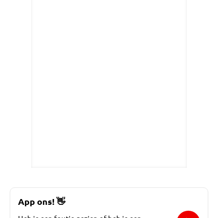
App ons!
👋