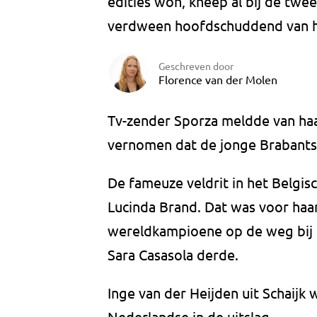
edities won, kneep al bij de tw
verdween hoofdschuddend van h
Geschreven door
Florence van der Molen
Tv-zender Sporza meldde van haa
vernomen dat de jonge Brabants
De fameuze veldrit in het Belg
Lucinda Brand. Dat was voor haar
wereldkampioene op de weg bij d
Sara Casasola derde.
Inge van der Heijden uit Schaijk
Nederlandse in de uitslag.