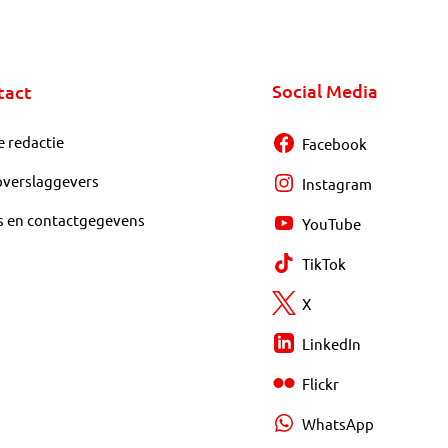
Social Media
tact
e redactie
Facebook
overslaggevers
Instagram
s en contactgegevens
YouTube
TikTok
X
LinkedIn
Flickr
WhatsApp