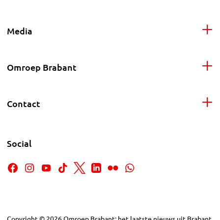
Media
Omroep Brabant
Contact
Social
Copyright
©
2026
Omroep Brabant: het laatste nieuws uit Brabant,