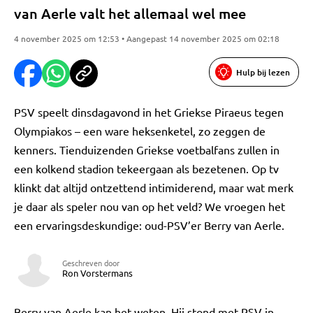
van Aerle valt het allemaal wel mee
4 november 2025 om 12:53 • Aangepast 14 november 2025 om 02:18
Hulp bij lezen
PSV speelt dinsdagavond in het Griekse Piraeus tegen
Olympiakos – een ware heksenketel, zo zeggen de
kenners. Tienduizenden Griekse voetbalfans zullen in
een kolkend stadion tekeergaan als bezetenen. Op tv
klinkt dat altijd ontzettend intimiderend, maar wat merk
je daar als speler nou van op het veld? We vroegen het
een ervaringsdeskundige: oud-PSV’er Berry van Aerle.
Geschreven door
Ron Vorstermans
Berry van Aerle kan het weten. Hij stond met PSV in