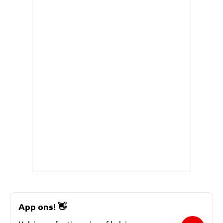
App ons!
👋