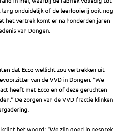
and in mei, waarbij de fabriek volledig tot
lang onduidelijk of de leerlooierij ooit nog
et het vertrek komt er na honderden jaren
iedenis van Dongen.
n dat Ecco wellicht zou vertrekken uit
ievoorzitter van de VVD in Dongen. “We
tact heeft met Ecco en of deze geruchten
den.” De zorgen van de VVD-fractie klinken
ergadering.
rijgt het woord: “We zijn goed in gesprek