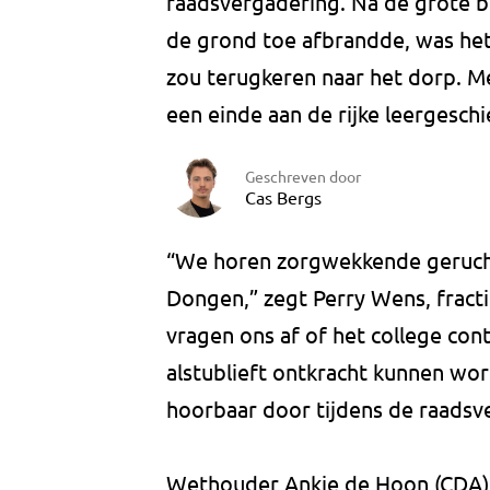
raadsvergadering. Na de grote br
de grond toe afbrandde, was het 
zou terugkeren naar het dorp. M
een einde aan de rijke leergesch
Geschreven door
Cas Bergs
“We horen zorgwekkende geruchte
Dongen,” zegt Perry Wens, fract
vragen ons af of het college con
alstublieft ontkracht kunnen wor
hoorbaar door tijdens de raadsv
Wethouder Ankie de Hoon (CDA) k