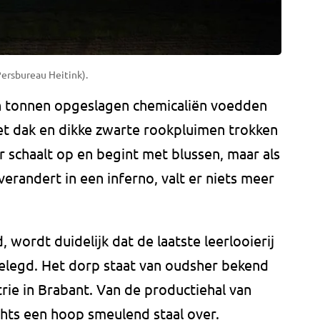
Persbureau Heitink).
 en tonnen opgeslagen chemicaliën voedden
het dak en dikke zwarte rookpluimen trokken
schaalt op en begint met blussen, maar als
verandert in een inferno, valt er niets meer
, wordt duidelijk dat de laatste leerlooierij
gelegd. Het dorp staat van oudsher bekend
trie in Brabant. Van de productiehal van
echts een hoop smeulend staal over.