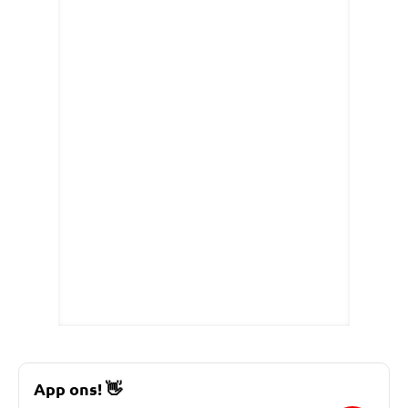
App ons!
👋