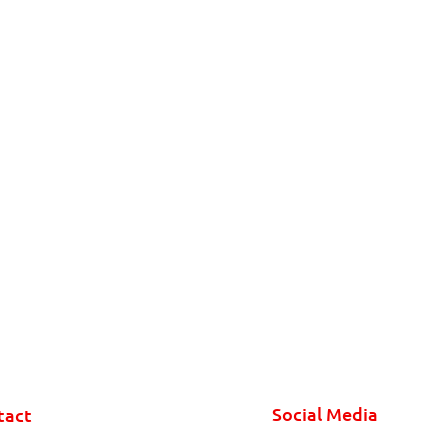
Social Media
tact