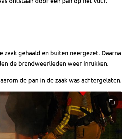
as ontstaan door een pan op het vuur.
e zaak gehaald en buiten neergezet. Daarna
nden de brandweerlieden weer inrukken.
waarom de pan in de zaak was achtergelaten.