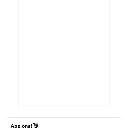
App ons!
👋