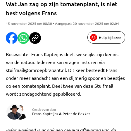
Wat Jan zag op zijn tomatenplant, is niet
best volgens Frans
15 november 2025 om 08:30 • Aangepast 20 november 2025 om 02:04
Hulp bij lezen
Boswachter Frans Kapteijns deelt wekelijks zijn kennis
van de natuur. Iedereen kan vragen insturen via
stuifmail@omroepbrabant.nl
. Dit keer besteedt Frans
onder meer aandacht aan een slijmerig spoor en beestjes
op een tomatenplant. Deel twee van deze Stuifmail
wordt zondagochtend gepubliceerd.
Geschreven door
Frans Kapteijns
&
Peter de Bekker
Ieder weekend is er ook een nieuwe aflevering van de