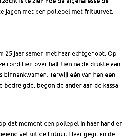
ocht is te zien hoe de eigenaresse de
e jagen met een pollepel met frituurvet.
im 25 jaar samen met haar echtgenoot. Op
 rond tien over half tien na de drukte aan
s binnenkwamen. Terwijl één van hen een
e bedreigde, begon de ander aan de kassa
 op dat moment een pollepel in haar hand en
eiend vet uit de frituur. Haar gegil en de