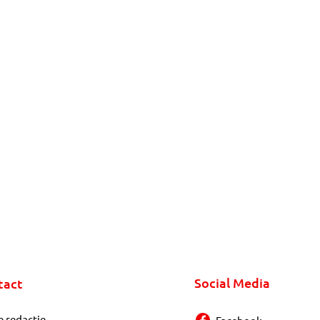
Social Media
tact
e redactie