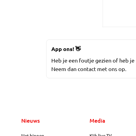
App ons!
👋
Heb je een foutje gezien of heb je
Neem dan contact met ons op.
Nieuws
Media
Net binnen
Kijk live TV