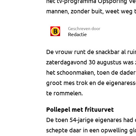
het tv-programma Opsporing Verz
mannen, zonder buit, weet weg t
Geschreven door
Redactie
De vrouw runt de snackbar al ru
zaterdagavond 30 augustus was ze
het schoonmaken, toen de dader
groot mes trok en de eigenaress
te rommelen.
Pollepel met frituurvet
De toen 54-jarige eigenares had
schepte daar in een opwelling glo