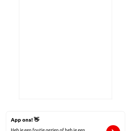
App ons!
👋
Heb je een foutje gezien of heb je een