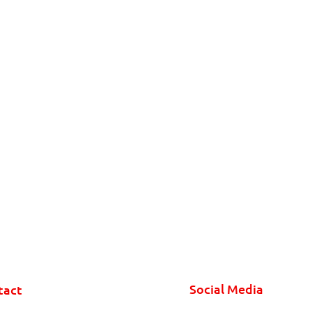
Social Media
tact