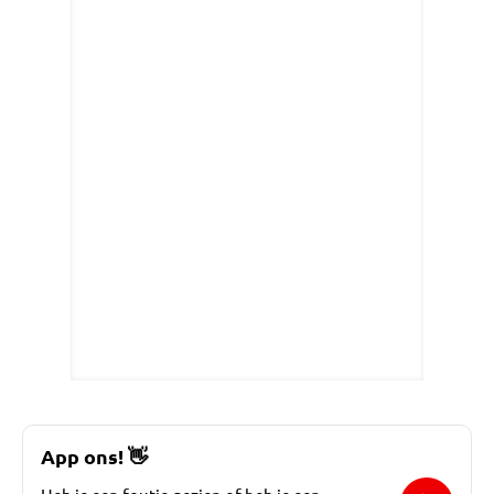
App ons!
👋