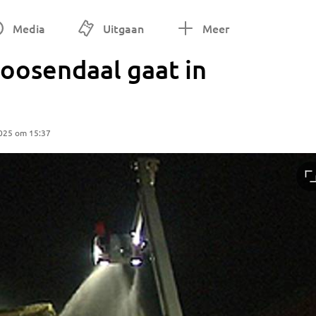
Media
Uitgaan
Meer
oosendaal gaat in
025 om 15:37