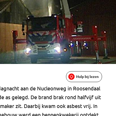
Hulp bij lezen
sdagnacht aan de Nucleonweg in Roosendaal
 as gelegd. De brand brak rond halfvijf uit
aker zit. Daarbij kwam ook asbest vrij. In
t gebouw werd een hennepkwekerij ontdekt.