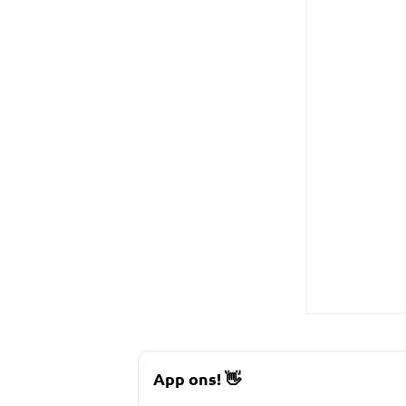
App ons!
👋