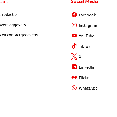
Social Media
tact
e redactie
Facebook
overslaggevers
Instagram
s en contactgegevens
YouTube
TikTok
X
LinkedIn
Flickr
WhatsApp