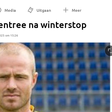
Media
Uitgaan
Meer
entree na winterstop
025 om 15:26