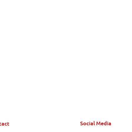
Social Media
tact