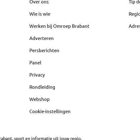
Over ons
Tip d
Wie is wie
Regi
Werken bij Omroep Brabant
Adre
Adverteren
Persberichten
Panel
Privacy
Rondleiding
Webshop
Cookie-instellingen
abant, sport en informatie uit jouw regio.