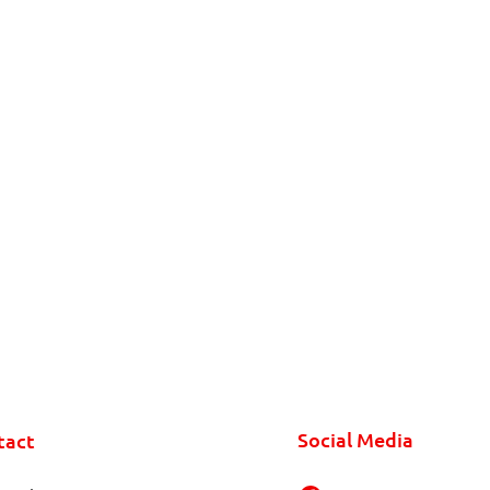
Social Media
tact