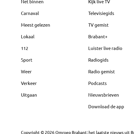
Net binnen
Kijk live TV
Carnaval
Televisiegids
Meest gelezen
TV gemist
Lokaal
Brabant+
112
Luister live radio
Sport
Radiogids
Weer
Radio gemist
Verkeer
Podcasts
Uitgaan
Nieuwsbrieven
Download de app
Copyright
©
2026
Omroep Brabant: het laatste nieuws uit Br