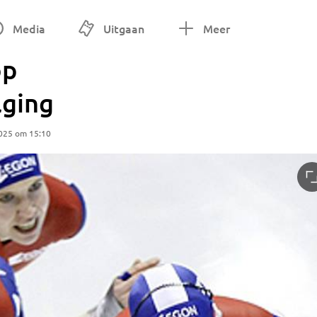
Media
Uitgaan
Meer
op
lging
025 om 15:10