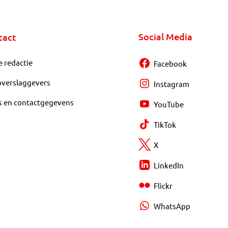
Social Media
tact
e redactie
Facebook
overslaggevers
Instagram
s en contactgegevens
YouTube
TikTok
X
LinkedIn
Flickr
WhatsApp