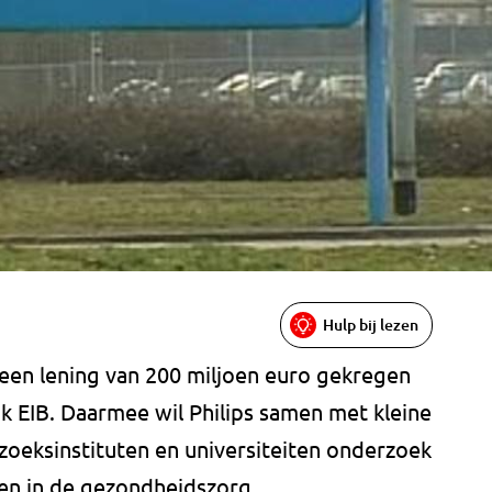
Hulp bij lezen
 een lening van 200 miljoen euro gekregen
k EIB. Daarmee wil Philips samen met kleine
zoeksinstituten en universiteiten onderzoek
en in de gezondheidszorg.