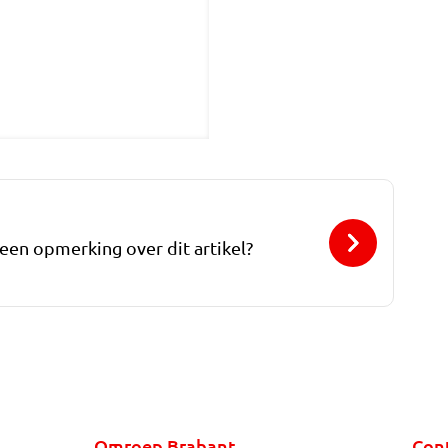
 een opmerking over dit artikel?
Omroep Brabant
Con