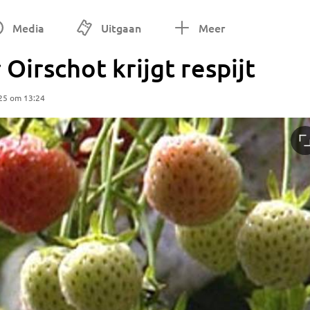
Media
Uitgaan
Meer
irschot krijgt respijt
25 om 13:24