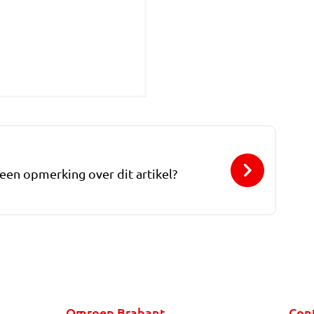
 een opmerking over dit artikel?
Omroep Brabant
Con