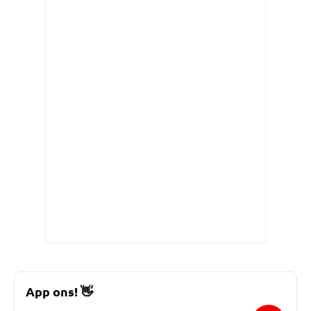
App ons!
👋