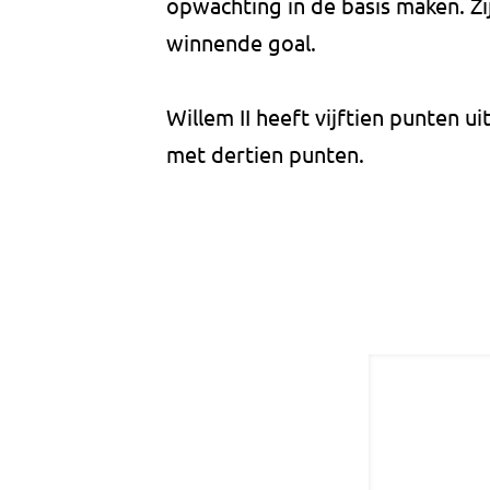
opwachting in de basis maken. Z
winnende goal.
Willem II heeft vijftien punten u
met dertien punten.