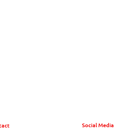
Social Media
tact