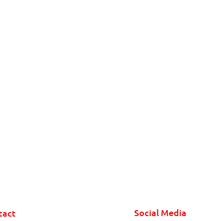
Social Media
tact